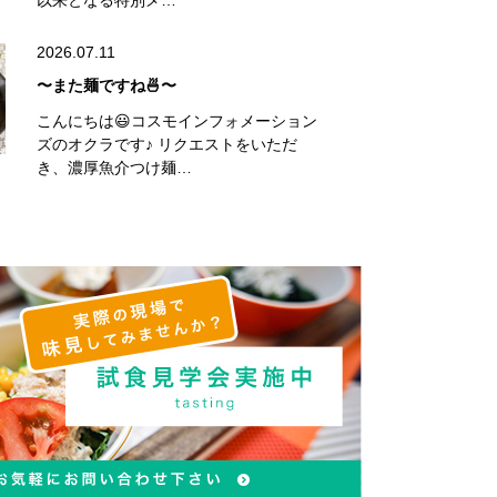
以来となる特別メ…
2026.07.11
〜また麺ですね🍜〜
こんにちは😃コスモインフォメーション
ズのオクラです♪ リクエストをいただ
き、濃厚魚介つけ麺…