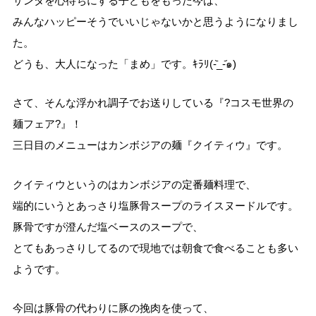
サンタを心待ちにする子どもをもった今は、
みんなハッピーそうでいいじゃないかと思うようになりまし
た。
どうも、大人になった「まめ」です。ｷﾗﾘ(-᷅_-᷄๑)
さて、そんな浮かれ調子でお送りしている『?コスモ世界の
麺フェア?』！
三日目のメニューはカンボジアの麺『クイティウ』です。
クイティウというのはカンボジアの定番麺料理で、
端的にいうとあっさり塩豚骨スープのライスヌードルです。
豚骨ですが澄んだ塩ベースのスープで、
とてもあっさりしてるので現地では朝食で食べることも多い
ようです。
今回は豚骨の代わりに豚の挽肉を使って、