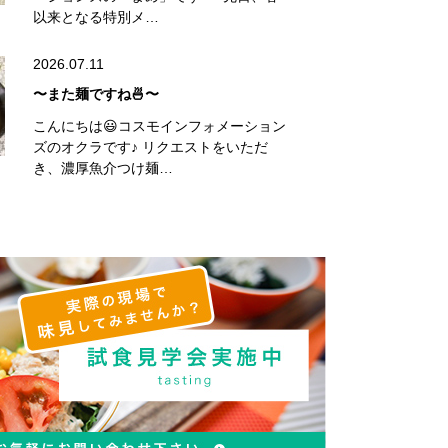
以来となる特別メ…
2026.07.11
〜また麺ですね🍜〜
こんにちは😃コスモインフォメーション
ズのオクラです♪ リクエストをいただ
き、濃厚魚介つけ麺…