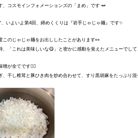
す、コスモインフォメーションズの「まめ」です 🫛
ア、いよいよ第4回、締めくくりは『岩手じゃじゃ麺』です✨
度このじゃじゃ麺をお出ししたことがあります👀
時、「これは美味しいな😋」と密かに感動を覚えたメニューでして
が全てです🙆‍♂️
ぎ、干し椎茸と豚ひき肉を炒め合わせて、すり黒胡麻をたっぷり混ぜ