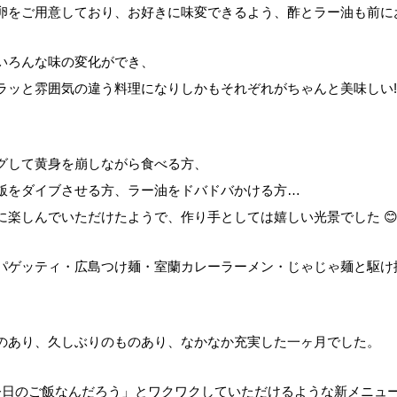
卵をご用意しており、お好きに味変できるよう、酢とラー油も前に
いろんな味の変化ができ、
ラッと雰囲気の違う料理になりしかもそれぞれがちゃんと美味しい‼
グして黄身を崩しながら食べる方、
飯をダイブさせる方、ラー油をドバドバかける方…
に楽しんでいただけたようで、作り手としては嬉しい光景でした 
パゲッティ・広島つけ麺・室蘭カレーラーメン・じゃじゃ麺と駆け抜
のあり、久しぶりのものあり、なかなか充実した一ヶ月でした。
今日のご飯なんだろう」とワクワクしていただけるような新メニュ